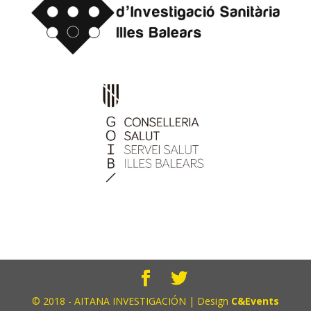
© 2018 - AITANA INVESTIGACIÓN | Design
C&Events